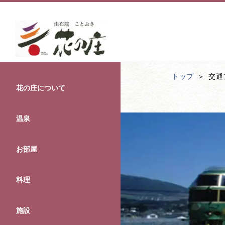
トップ
交通
花の庄について
温泉
お部屋
料理
施設