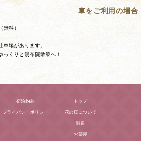
車をご利用の場合
台（無料）
駐車場があります。
ゆっくりと湯布院散策へ！
宿泊約款
トップ
プライバシーポリシー
花の庄について
温泉
お部屋