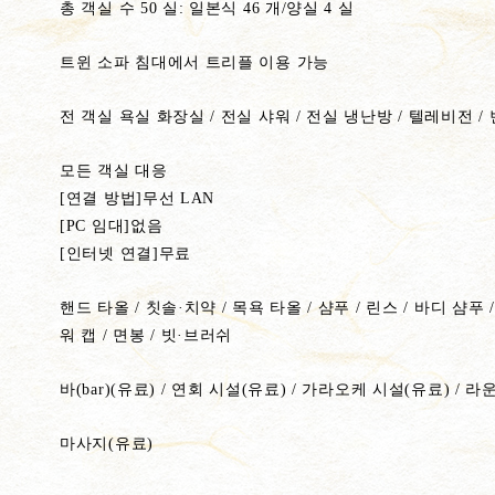
총 객실 수 50 실: 일본식 46 개/양실 4 실
트윈 소파 침대에서 트리플 이용 가능
전 객실 욕실 화장실 / 전실 샤워 / 전실 냉난방 / 텔레비전 /
모든 객실 대응
[연결 방법]무선 LAN
[PC 임대]없음
[인터넷 연결]무료
핸드 타올 / 칫솔·치약 / 목욕 타올 / 샴푸 / 린스 / 바디 샴푸 
워 캡 / 면봉 / 빗·브러쉬
바(bar)(유료) / 연회 시설(유료) / 가라오케 시설(유료) / 라
마사지(유료)