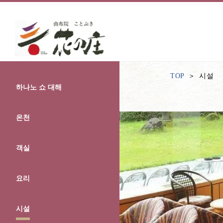
TOP
시설
하나노 쇼 대해
온천
객실
요리
시설