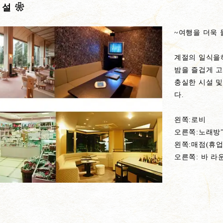
시설 ❀
~여행을 더욱 
계절의 일식을
밤을 즐겁게 고
충실한 시설 
다.
왼쪽:로비
오른쪽:노래방
왼쪽:매점(휴업
오른쪽: 바 라운지