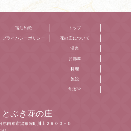
宿泊約款
トップ
プライバシーポリシー
花の庄について
温泉
お部屋
料理
施設
能楽堂
ことぶき花の庄
分県由布市湯布院町川上２９００－５
2161