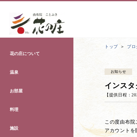
トップ
ブロ
花の庄について
お知らせ
温泉
インスタ
お部屋
【提供日程：
20
料理
この度由布院
施設
アカウントを