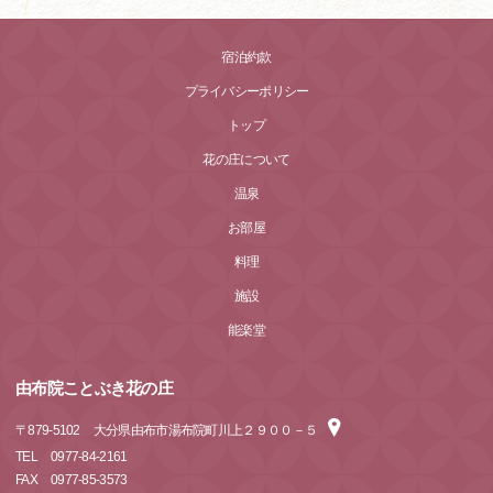
宿泊約款
プライバシーポリシー
トップ
花の庄について
温泉
お部屋
料理
施設
能楽堂
由布院ことぶき花の庄
〒
879-5102
大分県由布市湯布院町川上２９００－５
TEL
0977-84-2161
FAX
0977-85-3573