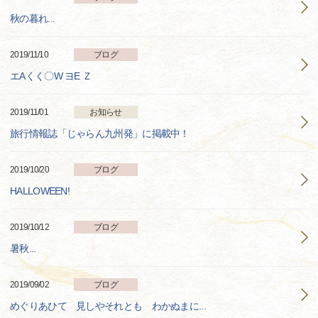
秋の暮れ...
2019/11/10
ブログ
エAくく〇W ヨE Ｚ
2019/11/01
お知らせ
旅行情報誌「じゃらん九州発」に掲載中！
2019/10/20
ブログ
HALLOWEEN!
2019/10/12
ブログ
暑秋...
2019/09/02
ブログ
めぐりあひて 見しやそれとも わかぬまに...