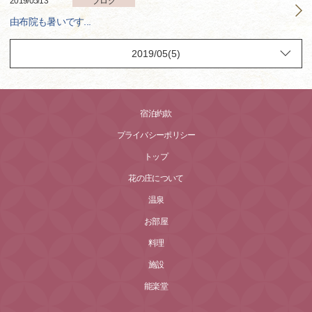
2019/05/13
ブログ
由布院も暑いです...
宿泊約款
プライバシーポリシー
トップ
花の庄について
温泉
お部屋
料理
施設
能楽堂