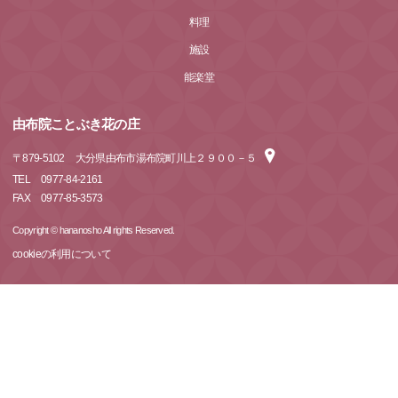
料理
施設
能楽堂
由布院ことぶき花の庄
〒
879-5102
大分県由布市湯布院町川上２９００－５
TEL
0977-84-2161
FAX
0977-85-3573
Copyright © hananosho All rights Reserved.
cookieの利用について